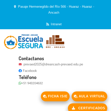
Pasaje Hermenegildo del Río 566 - Huaraz - Huaraz -
Ancash
Intranet
Contactanos
prevaed2025@dreancash-prevaed.edu.pe
Facebook
Teléfono
+51 943204632
FICHA ISIE
AULA VIRTUAL
CERTIFICADOS