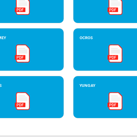
MEY
OCROS
S
YUNGAY