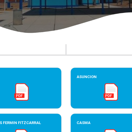
ASUNCION
S FERMIN FITZCARRAL
CASMA